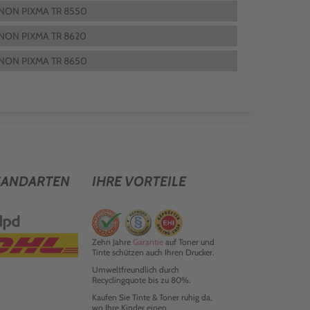
NON PIXMA TR 8550
NON PIXMA TR 8620
NON PIXMA TR 8650
SANDARTEN
IHRE VORTEILE
Zehn Jahre
Garantie
auf Toner und
Tinte schützen auch Ihren Drucker.
Umweltfreundlich durch
Recyclingquote bis zu 80%.
Kaufen Sie Tinte & Toner ruhig da,
wo Ihre Kinder einen