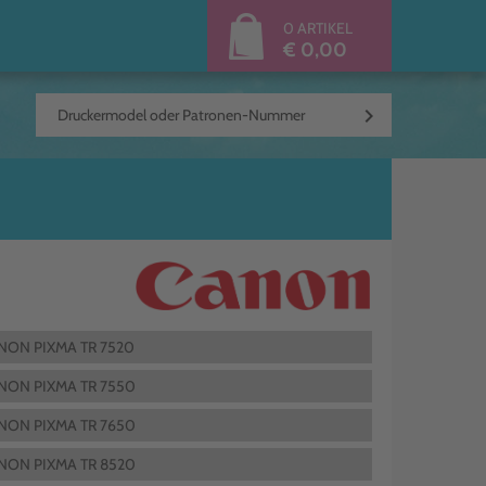
0 ARTIKEL
€ 0,00
keyboard_arrow_right
NON PIXMA TR 7520
NON PIXMA TR 7550
NON PIXMA TR 7650
NON PIXMA TR 8520