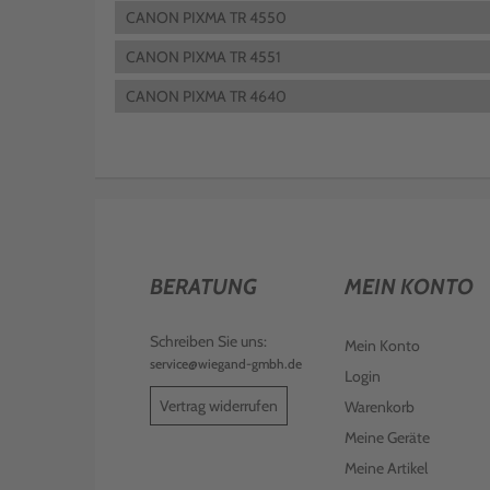
CANON PIXMA TR 4550
CANON PIXMA TR 4551
CANON PIXMA TR 4640
BERATUNG
MEIN KONTO
Schreiben Sie uns:
Mein Konto
service@wiegand-gmbh.de
Login
Vertrag widerrufen
Warenkorb
Meine Geräte
Meine Artikel