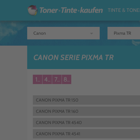
TINTE & TONE
arrow_drop_down
CANON SERIE PIXMA TR
1..
4..
7..
8..
CANON PIXMA TR 150
CANON PIXMA TR 160
CANON PIXMA TR 4540
CANON PIXMA TR 4541