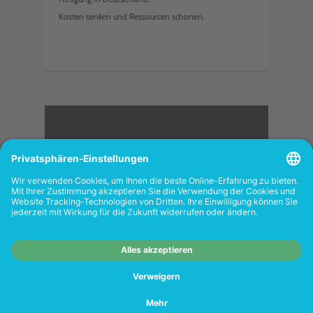
Kosten senken und Ressourcen schonen.
<
FOLGEN SIE UNS
Wiederverkäufer:
Das Angebot unseres Web-
Shops richtet sich nicht an Wiederverkäufer.
Wenn Sie Wiederverkäufer sind, registrieren
Sie sich bitte in unserem Händler-Portal
www.tonerhersteller.de