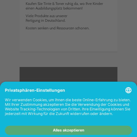
Kaufen Sie Tinte & Toner ruhig da, wo Ihre Kinder
einen Ausbildungsplatz bekommen!
Viele Produkte aus unserer
Fertigung in Deutschland.
Kosten senken und Ressourcen schonen.
<
FOLGEN SIE UNS
Wiederverkäufer:
Das Angebot unseres Web-