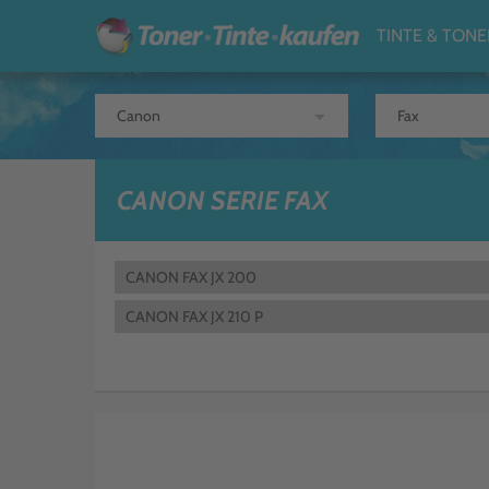
TINTE & TONE
arrow_drop_down
CANON SERIE FAX
CANON FAX JX 200
CANON FAX JX 210 P