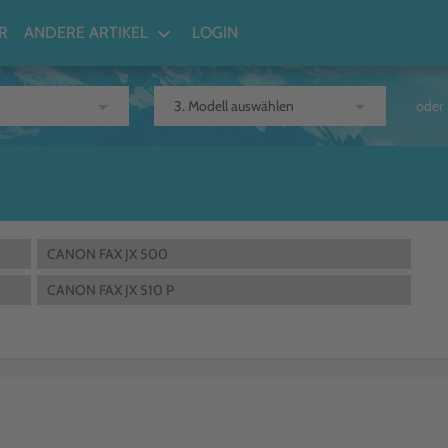
keyboard_arrow_down
R
ANDERE ARTIKEL
LOGIN
arrow_drop_down
arrow_drop_down
oder
CANON FAX JX 500
CANON FAX JX 510 P