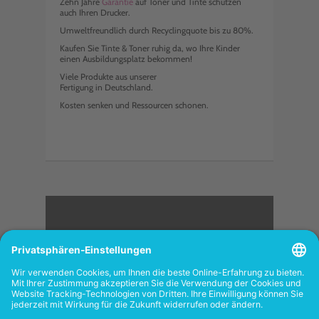
Zehn Jahre
Garantie
auf Toner und Tinte schützen
auch Ihren Drucker.
Umweltfreundlich durch Recyclingquote bis zu 80%.
Kaufen Sie Tinte & Toner ruhig da, wo Ihre Kinder
einen Ausbildungsplatz bekommen!
Viele Produkte aus unserer
Fertigung in Deutschland.
Kosten senken und Ressourcen schonen.
<
FOLGEN SIE UNS