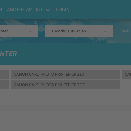
keyboard_arrow_down
R
ANDERE ARTIKEL
LOGIN
arrow_drop_down
arrow_drop_down
oder
INTER
CANON CARD PHOTO PRINTER CP 220
CA
CANON CARD PHOTO PRINTER CP 300