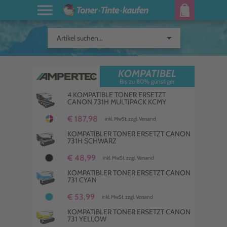
arrow_drop_down
Artikel suchen...
KOMPATIBEL
Bis zu 80% günstiger
4 KOMPATIBLE TONER ERSETZT
CANON 731H MULTIPACK KCMY
€ 187,98
inkl. MwSt. zzgl. Versand
KOMPATIBLER TONER ERSETZT CANON
731H SCHWARZ
€ 48,99
inkl. MwSt. zzgl. Versand
KOMPATIBLER TONER ERSETZT CANON
731 CYAN
€ 53,99
inkl. MwSt. zzgl. Versand
KOMPATIBLER TONER ERSETZT CANON
731 YELLOW