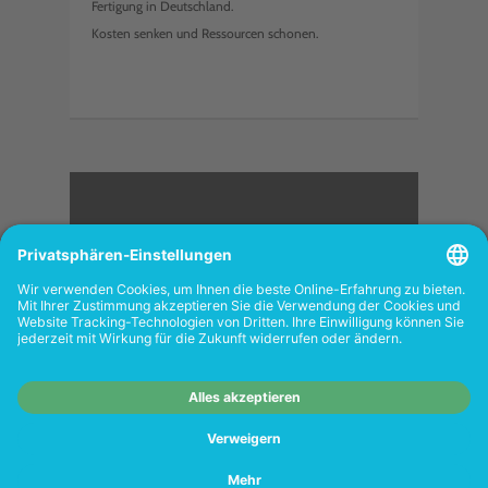
Fertigung in Deutschland.
Kosten senken und Ressourcen schonen.
<
FOLGEN SIE UNS
Wiederverkäufer:
Das Angebot unseres Web-
Shops richtet sich nicht an Wiederverkäufer.
Wenn Sie Wiederverkäufer sind, registrieren
Sie sich bitte in unserem Händler-Portal
www.tonerhersteller.de