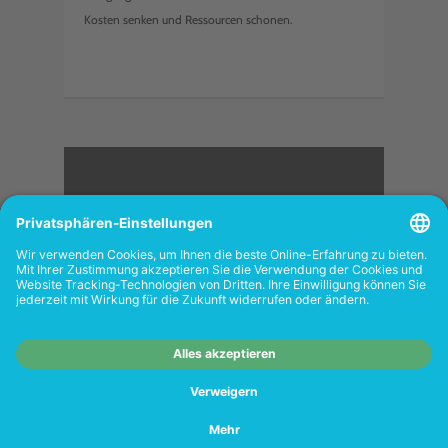
Kosten senken und Ressourcen schonen.
<
FOLGEN SIE UNS
Wiederverkäufer:
Das Angebot unseres Web-
Shops richtet sich nicht an Wiederverkäufer.
Wenn Sie Wiederverkäufer sind, registrieren
Sie sich bitte in unserem Händler-Portal
www.tonerhersteller.de