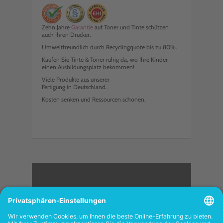
Zehn Jahre
Garantie
auf Toner und Tinte schützen
auch Ihren Drucker.
Umweltfreundlich durch Recyclingquote bis zu 80%.
Kaufen Sie Tinte & Toner ruhig da, wo Ihre Kinder
einen Ausbildungsplatz bekommen!
Viele Produkte aus unserer
Fertigung in Deutschland.
Kosten senken und Ressourcen schonen.
<