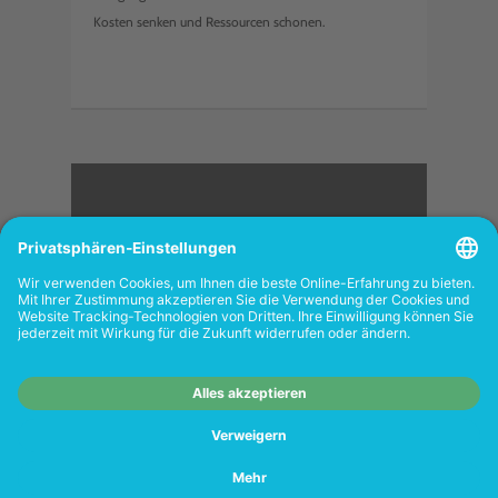
Kosten senken und Ressourcen schonen.
<
FOLGEN SIE UNS
Wiederverkäufer:
Das Angebot unseres Web-
Shops richtet sich nicht an Wiederverkäufer.
Wenn Sie Wiederverkäufer sind, registrieren
Sie sich bitte in unserem Händler-Portal
www.tonerhersteller.de