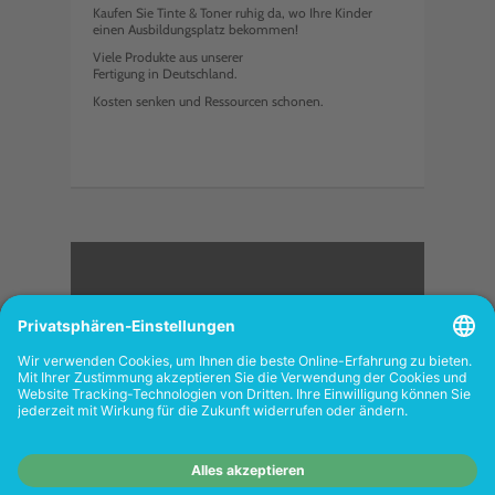
Kaufen Sie Tinte & Toner ruhig da, wo Ihre Kinder
einen Ausbildungsplatz bekommen!
Viele Produkte aus unserer
Fertigung in Deutschland.
Kosten senken und Ressourcen schonen.
<
FOLGEN SIE UNS
Wiederverkäufer:
Das Angebot unseres Web-