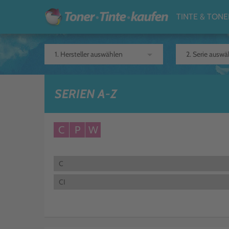
TINTE & TONE
arrow_drop_down
SERIEN A-Z
C
P
W
C
CI