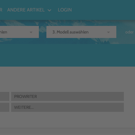
keyboard_arrow_down
R
ANDERE ARTIKEL
LOGIN
arrow_drop_down
arrow_drop_down
oder
PROWRITER
WEITERE...