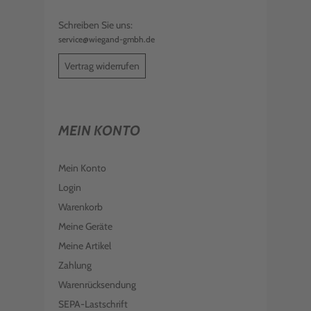
€ 13,99
inkl. MwSt. zzgl. Versand
Schreiben Sie uns:
service@wiegand-gmbh.de
KOMPATIBLER TONER ERSETZT DELL
593-BBRT 4NRYP MAGENTA
Vertrag widerrufen
€ 17,99
inkl. MwSt. zzgl. Versand
MEIN KONTO
Mein Konto
Login
Warenkorb
Meine Geräte
Meine Artikel
Zahlung
Warenrücksendung
SEPA-Lastschrift