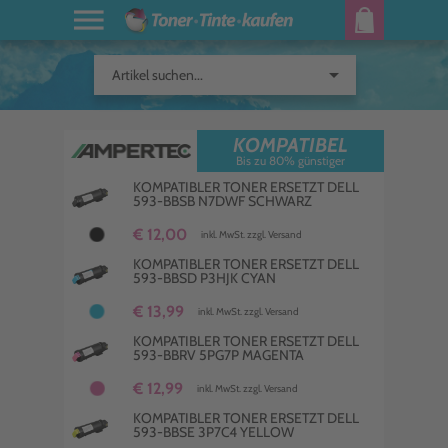
arrow_drop_down
Artikel suchen...
KOMPATIBEL
Bis zu 80% günstiger
KOMPATIBLER TONER ERSETZT DELL
593-BBSB N7DWF SCHWARZ
€ 12,00
inkl. MwSt. zzgl. Versand
KOMPATIBLER TONER ERSETZT DELL
593-BBSD P3HJK CYAN
€ 13,99
inkl. MwSt. zzgl. Versand
KOMPATIBLER TONER ERSETZT DELL
593-BBRV 5PG7P MAGENTA
€ 12,99
inkl. MwSt. zzgl. Versand
KOMPATIBLER TONER ERSETZT DELL
593-BBSE 3P7C4 YELLOW