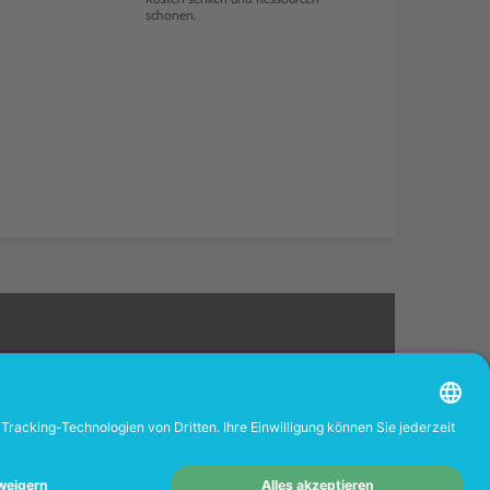
schonen.
rverkäufer.
-Portal
www.tonerhersteller.de