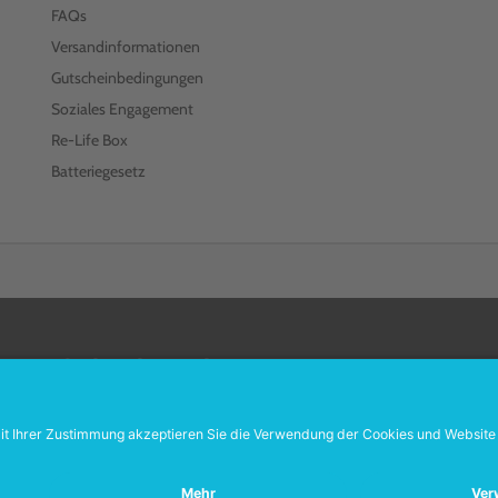
FAQs
Versandinformationen
Gutscheinbedingungen
Soziales Engagement
Re-Life Box
Batteriegesetz
FOLGEN SIE UNS
Wiederverkäufer:
Das Angebot unseres Web-Shops richtet sich nicht an Wiede
Wenn Sie Wiederverkäufer sind, registrieren Sie sich bitte in unserem Händler