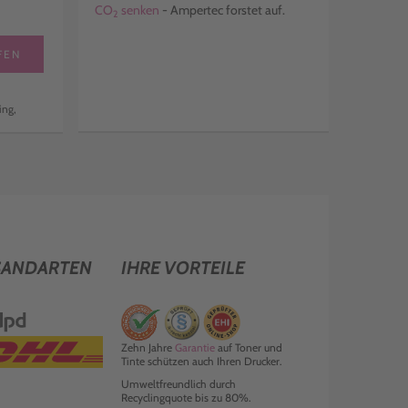
CO
senken
- Ampertec forstet auf.
2
FEN
ing,
SANDARTEN
IHRE VORTEILE
Zehn Jahre
Garantie
auf Toner und
Tinte schützen auch Ihren Drucker.
Umweltfreundlich durch
Recyclingquote bis zu 80%.