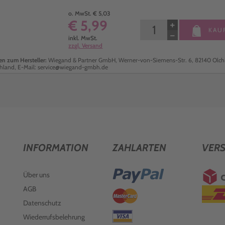
o. MwSt. € 5,03
€ 5,99
+
KAU
−
inkl. MwSt.
zzgl. Versand
n zum Hersteller:
Wiegand & Partner GmbH, Werner-von-Siemens-Str. 6, 82140 Olch
hland, E-Mail: service@wiegand-gmbh.de
INFORMATION
ZAHLARTEN
VER
Über uns
AGB
Datenschutz
Wiederrufsbelehrung