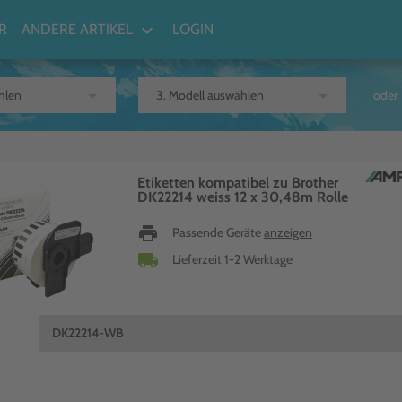
keyboard_arrow_down
R
ANDERE ARTIKEL
LOGIN
arrow_drop_down
arrow_drop_down
oder
Etiketten kompatibel zu Brother
DK22214 weiss 12 x 30,48m Rolle
print
Passende Geräte
anzeigen
local_shipping
Lieferzeit 1-2 Werktage
DK22214-WB