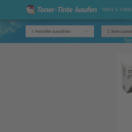
TINTE & TONE
arrow_drop_down