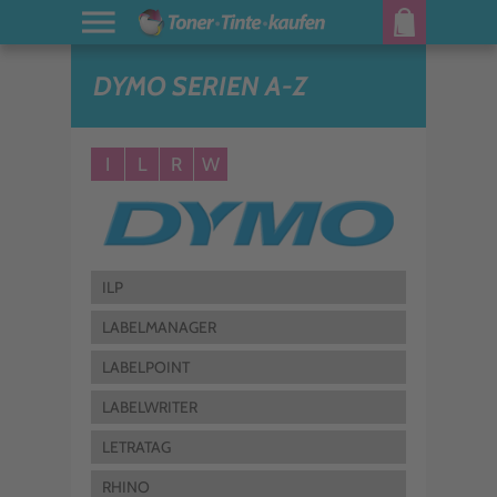
DYMO SERIEN A-Z
I
L
R
W
ILP
LABELMANAGER
LABELPOINT
LABELWRITER
LETRATAG
RHINO