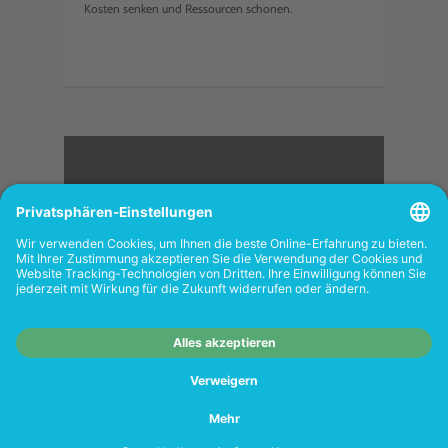
Kosten senken und Ressourcen schonen.
<
FOLGEN SIE UNS
Wiederverkäufer:
Das Angebot unseres Web-
Shops richtet sich nicht an Wiederverkäufer.
Wenn Sie Wiederverkäufer sind, registrieren
Sie sich bitte in unserem Händler-Portal
www.tonerhersteller.de