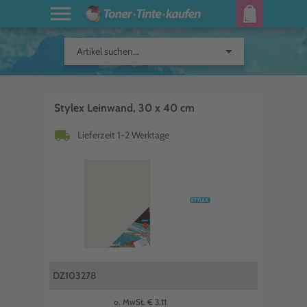
arrow_drop_down
Artikel suchen...
Stylex Leinwand, 30 x 40 cm
local_shipping
Lieferzeit 1-2 Werktage
DZ103278
o. MwSt. € 3,11