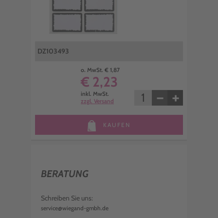
DZ103493
o. MwSt. € 1,87
€ 2,23
−
+
inkl. MwSt.
zzgl. Versand
KAUFEN
BERATUNG
Schreiben Sie uns:
service@wiegand-gmbh.de