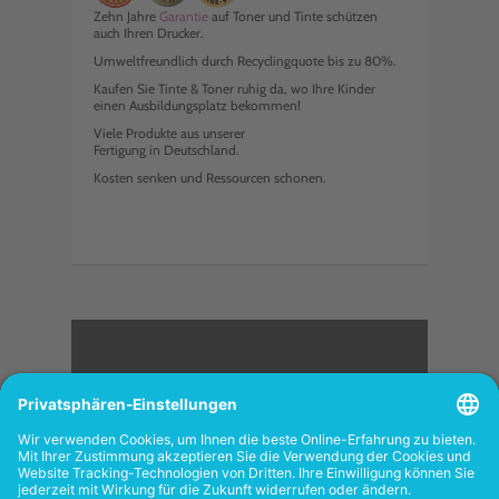
Zehn Jahre
Garantie
auf Toner und Tinte schützen
auch Ihren Drucker.
Umweltfreundlich durch Recyclingquote bis zu 80%.
Kaufen Sie Tinte & Toner ruhig da, wo Ihre Kinder
einen Ausbildungsplatz bekommen!
Viele Produkte aus unserer
Fertigung in Deutschland.
Kosten senken und Ressourcen schonen.
<
FOLGEN SIE UNS