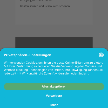
Kosten senken und Ressourcen schonen.
<
FOLGEN SIE UNS
Wiederverkäufer:
Das Angebot unseres Web-
Shops richtet sich nicht an Wiederverkäufer.
Wenn Sie Wiederverkäufer sind, registrieren
Sie sich bitte in unserem Händler-Portal
www.tonerhersteller.de