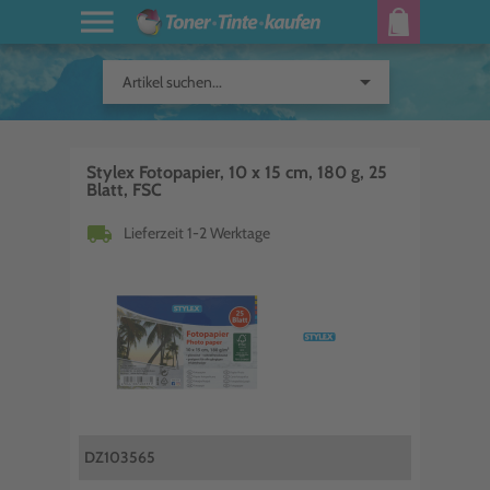
arrow_drop_down
Artikel suchen...
Stylex Fotopapier, 10 x 15 cm, 180 g, 25
Blatt, FSC
local_shipping
Lieferzeit 1-2 Werktage
DZ103565