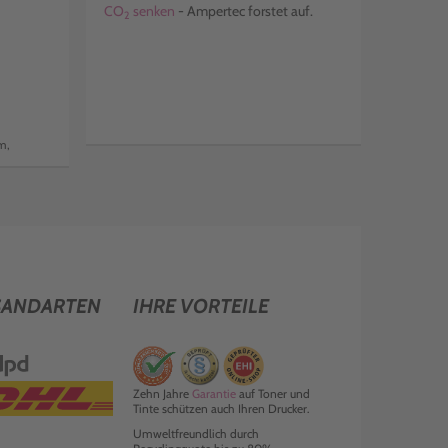
CO
senken
- Ampertec forstet auf.
2
m,
SANDARTEN
IHRE VORTEILE
Zehn Jahre
Garantie
auf Toner und
Tinte schützen auch Ihren Drucker.
Umweltfreundlich durch