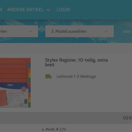
keyboard_arrow_down
R
ANDERE ARTIKEL
LOGIN
arrow_drop_down
arrow_drop_down
oder
Stylex Register, 10-teilig, extra
breit
local_shipping
Lieferzeit 1-2 Werktage
DZ1
o. MwSt. € 2,73