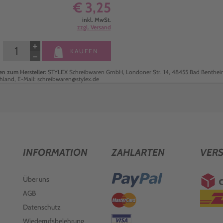
€ 3,25
inkl. MwSt.
zzgl. Versand
+
KAUFEN
−
n zum Hersteller:
STYLEX Schreibwaren GmbH, Londoner Str. 14, 48455 Bad Benthei
hland, E-Mail: schreibwaren@stylex.de
INFORMATION
ZAHLARTEN
VER
Über uns
AGB
Datenschutz
Wiederrufsbelehrung