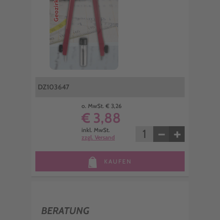
DZ103647
o. MwSt. € 3,26
€ 3,88
−
+
inkl. MwSt.
zzgl. Versand
KAUFEN
BERATUNG