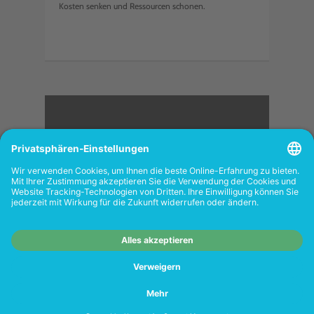
Kosten senken und Ressourcen schonen.
<
FOLGEN SIE UNS
Wiederverkäufer:
Das Angebot unseres Web-
Shops richtet sich nicht an Wiederverkäufer.
Wenn Sie Wiederverkäufer sind, registrieren
Sie sich bitte in unserem Händler-Portal
www.tonerhersteller.de