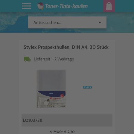
arrow_drop_down
Artikel suchen...
Stylex Prospekthüllen, DIN A4, 30 Stück
local_shipping
Lieferzeit 1-2 Werktage
DZ103738
o. MwSt. € 2,20