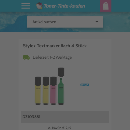
arrow_drop_down
Artikel suchen...
Stylex Textmarker flach 4 Stück
local_shipping
Lieferzeit 1-2 Werktage
DZ103881
o. MwSt. € 2,19