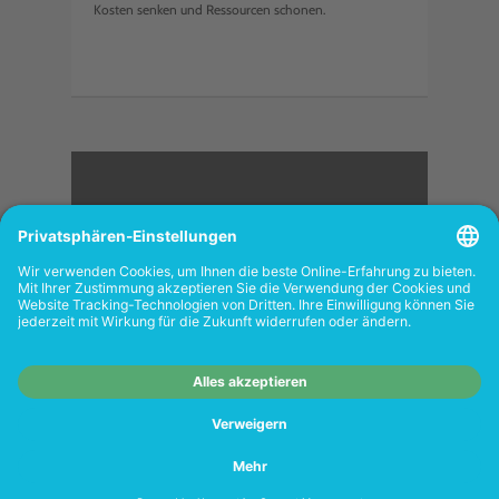
Kosten senken und Ressourcen schonen.
<
FOLGEN SIE UNS
Wiederverkäufer:
Das Angebot unseres Web-
Shops richtet sich nicht an Wiederverkäufer.
Wenn Sie Wiederverkäufer sind, registrieren
Sie sich bitte in unserem Händler-Portal
www.tonerhersteller.de