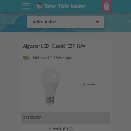
arrow_drop_down
Artikel suchen...
Aigostar LED 'Classic' E27, 12W
local_shipping
Lieferzeit 1-2 Werktage
DZ103977
o. MwSt. € 3,28