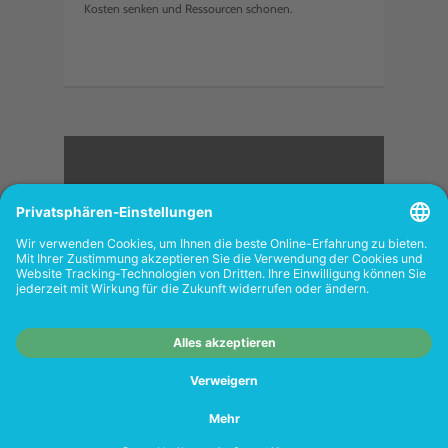
Kosten senken und Ressourcen schonen.
<
FOLGEN SIE UNS
Wiederverkäufer:
Das Angebot unseres Web-
Shops richtet sich nicht an Wiederverkäufer.
Wenn Sie Wiederverkäufer sind, registrieren
Sie sich bitte in unserem Händler-Portal
www.tonerhersteller.de