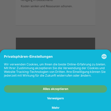
Kosten senken und Ressourcen schonen.
<
FOLGEN SIE UNS
Wiederverkäufer:
Das Angebot unseres Web-
Shops richtet sich nicht an Wiederverkäufer.
Wenn Sie Wiederverkäufer sind, registrieren
Sie sich bitte in unserem Händler-Portal
www.tonerhersteller.de