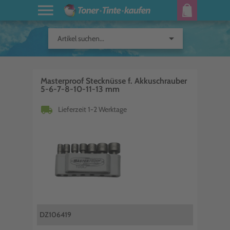
arrow_drop_down
Artikel suchen...
Masterproof Stecknüsse f. Akkuschrauber
5-6-7-8-10-11-13 mm
local_shipping
Lieferzeit 1-2 Werktage
DZ106419