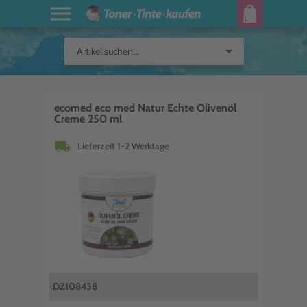
arrow_drop_down
Artikel suchen...
ecomed eco med Natur Echte Olivenöl
Creme 250 ml
local_shipping
Lieferzeit 1-2 Werktage
DZ108438