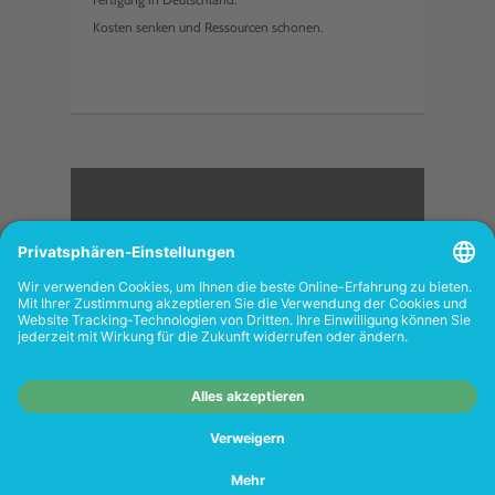
Kosten senken und Ressourcen schonen.
<
FOLGEN SIE UNS
Wiederverkäufer:
Das Angebot unseres Web-
Shops richtet sich nicht an Wiederverkäufer.
Wenn Sie Wiederverkäufer sind, registrieren
Sie sich bitte in unserem Händler-Portal
www.tonerhersteller.de