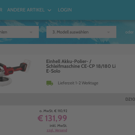
keyboard_arrow_down
R
ANDERE ARTIKEL
LOGIN
arrow_drop_down
arrow_drop_down
oder
Einhell Akku-Polier- /
Schleifmaschine CE-CP 18/180 Li
E-Solo
local_shipping
Lieferzeit 1-2 Werktage
DZ1
o. MwSt. € 110,92
€ 131,99
inkl. MwSt.
zzgl. Versand