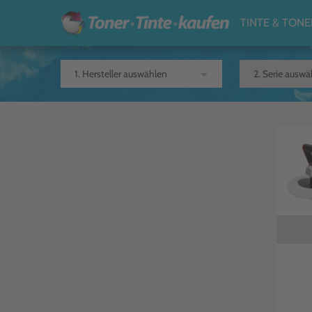
TINTE & TONE
arrow_drop_down