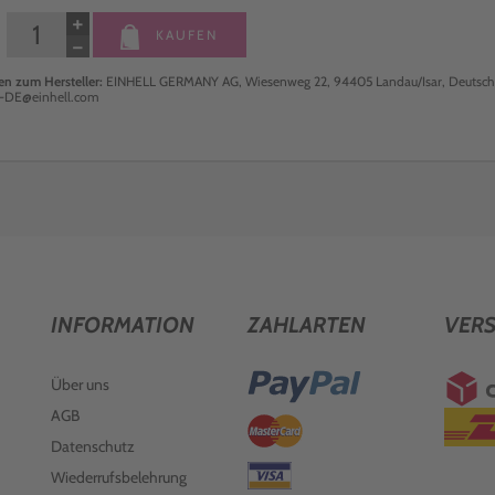
+
KAUFEN
−
n zum Hersteller:
EINHELL GERMANY AG, Wiesenweg 22, 94405 Landau/Isar, Deutschl
e-DE@einhell.com
INFORMATION
ZAHLARTEN
VER
Über uns
AGB
Datenschutz
Wiederrufsbelehrung