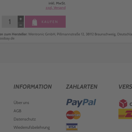
inkl. MwSt.
zzgl. Versand
+
KAUFEN
−
n zum Hersteller:
Wentronic GmbH, Pillmannstraße 12, 38112 Braunschweig, Deutschla
oobay.de
INFORMATION
ZAHLARTEN
VER
Über uns
AGB
Datenschutz
Wiederrufsbelehrung