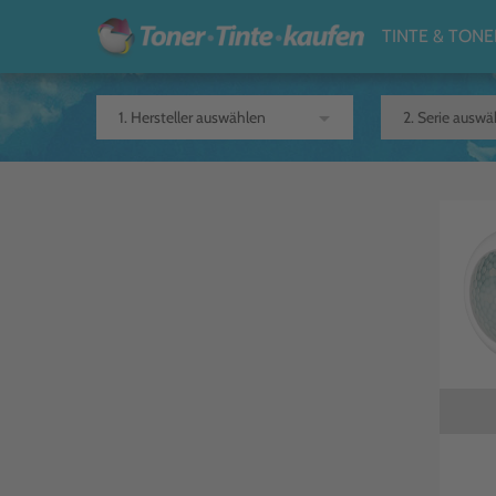
TINTE & TONE
arrow_drop_down