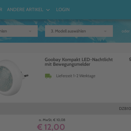
keyboard_arrow_down
R
ANDERE ARTIKEL
LOGIN
arrow_drop_down
arrow_drop_down
oder
Goobay Kompakt LED-Nachtlicht
mit Bewegungsmelder
local_shipping
Lieferzeit 1-2 Werktage
DZB1
o. MwSt. € 10,08
€ 12,00