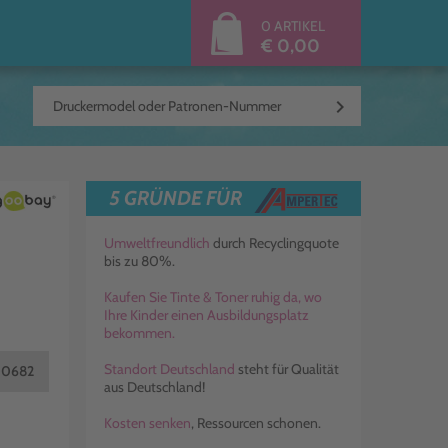
0 ARTIKEL
€ 0,00
keyboard_arrow_right
5 GRÜNDE FÜR
Umweltfreundlich
durch Recyclingquote
bis zu 80%.
Kaufen Sie Tinte & Toner ruhig da, wo
Ihre Kinder einen Ausbildungsplatz
bekommen.
Standort Deutschland
steht für Qualität
00682
aus Deutschland!
Kosten senken
, Ressourcen schonen.