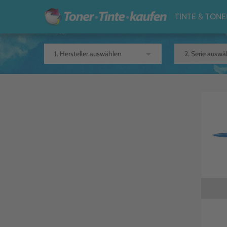
TINTE & TONE
arrow_drop_down