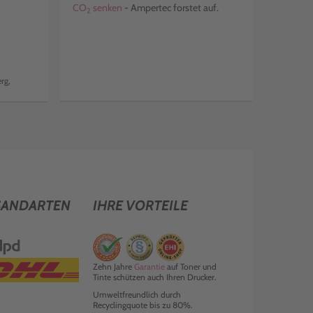
CO
senken
- Ampertec forstet auf.
2
rg,
SANDARTEN
IHRE VORTEILE
Zehn Jahre
Garantie
auf Toner und
Tinte schützen auch Ihren Drucker.
Umweltfreundlich durch
Recyclingquote bis zu 80%.