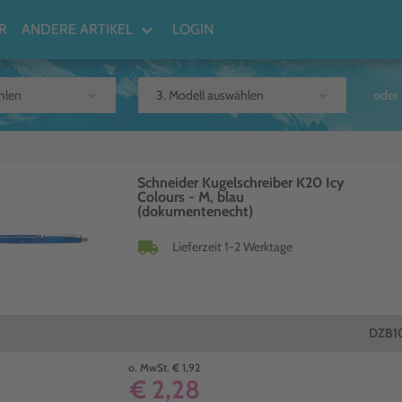
keyboard_arrow_down
R
ANDERE ARTIKEL
LOGIN
arrow_drop_down
arrow_drop_down
oder
Schneider Kugelschreiber K20 Icy
Colours - M, blau
(dokumentenecht)
local_shipping
Lieferzeit 1-2 Werktage
DZB1
o. MwSt. € 1,92
€ 2,28