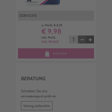
DZB102315
o. MwSt. € 8,39
€ 9,98
−
+
inkl. MwSt.
zzgl. Versand
KAUFEN
BERATUNG
Schreiben Sie uns:
service@wiegand-gmbh.de
Vertrag widerrufen