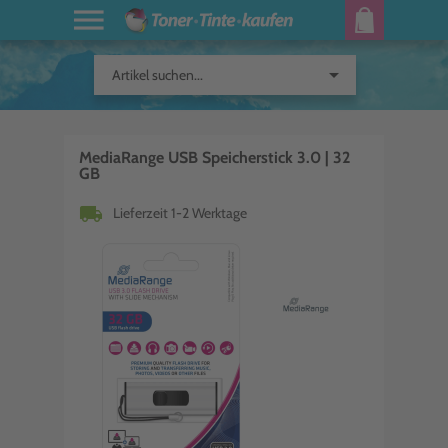
arrow_drop_down
Artikel suchen...
MediaRange USB Speicherstick 3.0 | 32
GB
local_shipping
Lieferzeit 1-2 Werktage