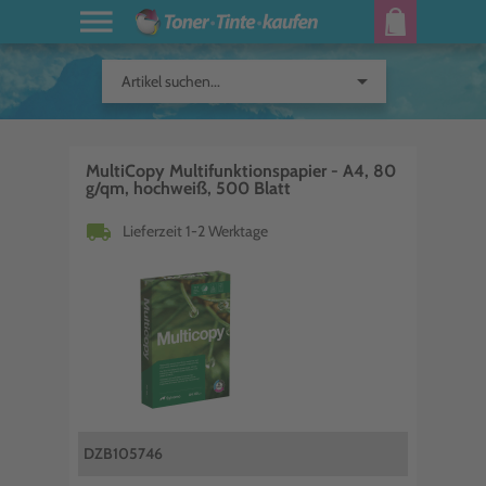
arrow_drop_down
Artikel suchen...
MultiCopy Multifunktionspapier - A4, 80
g/qm, hochweiß, 500 Blatt
local_shipping
Lieferzeit 1-2 Werktage
DZB105746