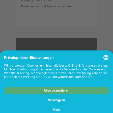
Kosten senken und Ressourcen schonen.
<
FOLGEN SIE UNS
Wiederverkäufer:
Das Angebot unseres Web-
Shops richtet sich nicht an Wiederverkäufer.
Wenn Sie Wiederverkäufer sind, registrieren
Sie sich bitte in unserem Händler-Portal
www.tonerhersteller.de