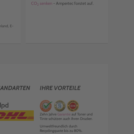
CO
senken
- Ampertec forstet auf.
2
land, E-
SANDARTEN
IHRE VORTEILE
Zehn Jahre
Garantie
auf Toner und
Tinte schützen auch Ihren Drucker.
Umweltfreundlich durch
Recyclingquote bis zu 80%.