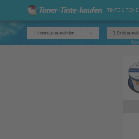
TINTE & TONE
arrow_drop_down