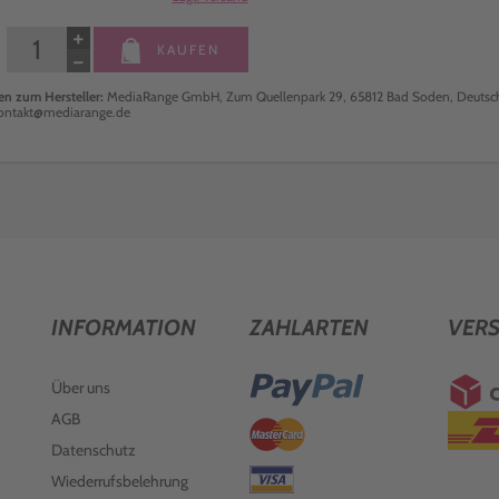
+
KAUFEN
−
n zum Hersteller:
MediaRange GmbH, Zum Quellenpark 29, 65812 Bad Soden, Deutsch
kontakt@mediarange.de
INFORMATION
ZAHLARTEN
VER
Über uns
AGB
Datenschutz
Wiederrufsbelehrung