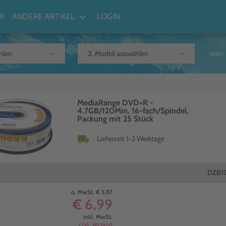
keyboard_arrow_down
R
ANDERE ARTIKEL
LOGIN
arrow_drop_down
arrow_drop_down
oder
MediaRange DVD+R -
4.7GB/120Min, 16-fach/Spindel,
Packung mit 25 Stück
local_shipping
Lieferzeit 1-2 Werktage
DZB1
o. MwSt. € 5,87
€ 6,99
inkl. MwSt.
zzgl. Versand