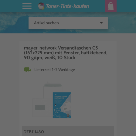
arrow_drop_down
Artikel suchen...
mayer-network Versandtaschen C5
(162x229 mm) mit Fenster, haftklebend,
90 g/qm, weiß, 10 Stück
local_shipping
Lieferzeit 1-2 Werktage
DZB111430