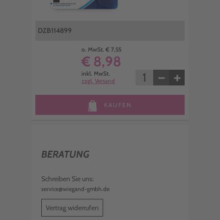
DZB114899
o. MwSt. € 7,55
€ 8,98
−
+
inkl. MwSt.
zzgl. Versand
KAUFEN
BERATUNG
Schreiben Sie uns:
service@wiegand-gmbh.de
Vertrag widerrufen