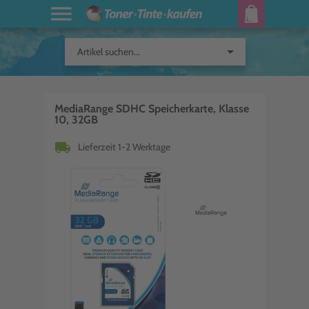
arrow_drop_down
Artikel suchen...
MediaRange SDHC Speicherkarte, Klasse
10, 32GB
local_shipping
Lieferzeit 1-2 Werktage