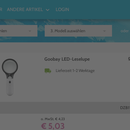
keyboard_arrow_down
R
ANDERE ARTIKEL
LOGIN
arrow_drop_down
arrow_drop_down
oder
Goobay LED-Leselupe
local_shipping
Lieferzeit 1-2 Werktage
DZB1
o. MwSt. € 4,23
€ 5,03