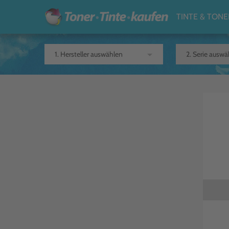
TINTE & TONE
arrow_drop_down