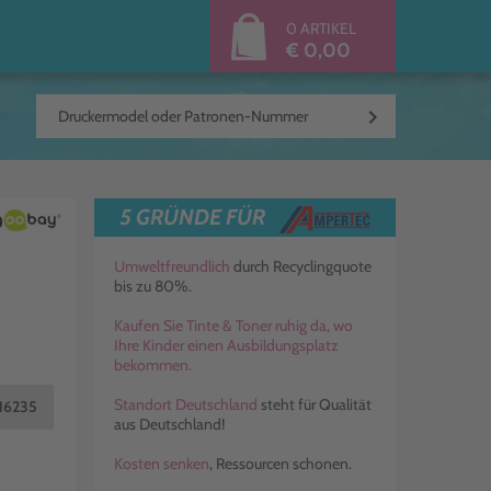
0 ARTIKEL
€ 0,00
keyboard_arrow_right
5 GRÜNDE FÜR
Umweltfreundlich
durch Recyclingquote
bis zu 80%.
Kaufen Sie Tinte & Toner ruhig da, wo
Ihre Kinder einen Ausbildungsplatz
bekommen.
Standort Deutschland
steht für Qualität
16235
aus Deutschland!
Kosten senken
, Ressourcen schonen.