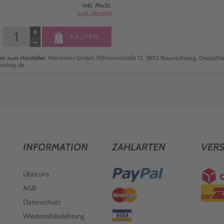
inkl. MwSt.
zzgl. Versand
+
KAUFEN
−
n zum Hersteller:
Wentronic GmbH, Pillmannstraße 12, 38112 Braunschweig, Deutschla
oobay.de
INFORMATION
ZAHLARTEN
VER
Über uns
AGB
Datenschutz
Wiederrufsbelehrung