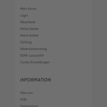
EPSON TINTE C13T03A440 YELLOW
603XL
Mein Konto
€ 17,99
inkl. MwSt. zzgl. Versand
Login
EPSON TINTE C13T03A240 CYAN
Warenkorb
603XL
Meine Geräte
€ 18,99
inkl. MwSt. zzgl. Versand
Meine Artikel
EPSON TINTE C13T03U240 CYAN 603
Zahlung
Warenrücksendung
€ 8,98
inkl. MwSt. zzgl. Versand
SEPA-Lastschrift
EPSON TINTE C13T03U340 MAGENTA
603
Cookie Einstellungen
€ 8,98
inkl. MwSt. zzgl. Versand
INFORMATION
Über uns
AGB
Datenschutz