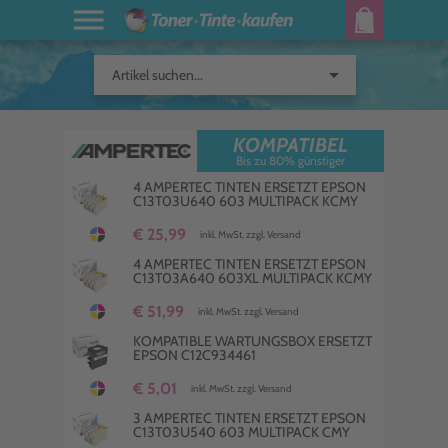
arrow_drop_down
Artikel suchen...
KOMPATIBEL
Bis zu 80% günstiger
4 AMPERTEC TINTEN ERSETZT EPSON
C13T03U640 603 MULTIPACK KCMY
€ 25,99
inkl. MwSt. zzgl. Versand
4 AMPERTEC TINTEN ERSETZT EPSON
C13T03A640 603XL MULTIPACK KCMY
€ 51,99
inkl. MwSt. zzgl. Versand
KOMPATIBLE WARTUNGSBOX ERSETZT
EPSON C12C934461
€ 5,01
inkl. MwSt. zzgl. Versand
3 AMPERTEC TINTEN ERSETZT EPSON
C13T03U540 603 MULTIPACK CMY