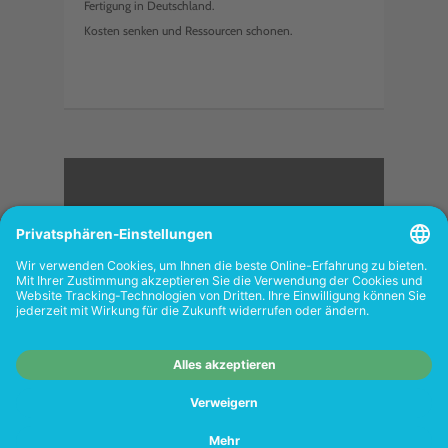
Fertigung in Deutschland.
Kosten senken und Ressourcen schonen.
<
FOLGEN SIE UNS
Wiederverkäufer:
Das Angebot unseres Web-
Shops richtet sich nicht an Wiederverkäufer.
Wenn Sie Wiederverkäufer sind, registrieren
Sie sich bitte in unserem Händler-Portal
www.tonerhersteller.de