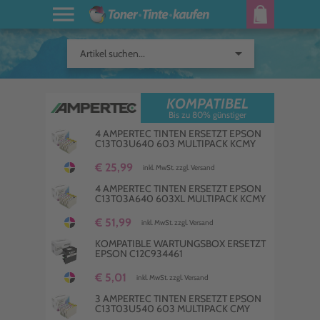
arrow_drop_down
Artikel suchen...
KOMPATIBEL
Bis zu 80% günstiger
4 AMPERTEC TINTEN ERSETZT EPSON
C13T03U640 603 MULTIPACK KCMY
€ 25,99
inkl. MwSt. zzgl. Versand
4 AMPERTEC TINTEN ERSETZT EPSON
C13T03A640 603XL MULTIPACK KCMY
€ 51,99
inkl. MwSt. zzgl. Versand
KOMPATIBLE WARTUNGSBOX ERSETZT
EPSON C12C934461
€ 5,01
inkl. MwSt. zzgl. Versand
3 AMPERTEC TINTEN ERSETZT EPSON
C13T03U540 603 MULTIPACK CMY