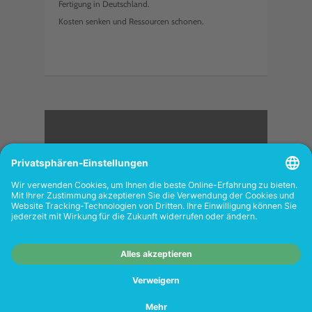
Fertigung in Deutschland.
Kosten senken und Ressourcen schonen.
<
FOLGEN SIE UNS
Wiederverkäufer:
Das Angebot unseres Web-
Shops richtet sich nicht an Wiederverkäufer.
Wenn Sie Wiederverkäufer sind, registrieren
Sie sich bitte in unserem Händler-Portal
www.tonerhersteller.de