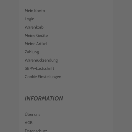
EPSON TINTE C13T03A440 YELLOW
603XL
Mein Konto
€ 17,99
inkl. MwSt. zzgl. Versand
Login
EPSON TINTE C13T03A240 CYAN
Warenkorb
603XL
Meine Geräte
€ 18,99
inkl. MwSt. zzgl. Versand
Meine Artikel
EPSON TINTE C13T03U240 CYAN 603
Zahlung
Warenrücksendung
€ 8,98
inkl. MwSt. zzgl. Versand
SEPA-Lastschrift
EPSON TINTE C13T03U340 MAGENTA
603
Cookie Einstellungen
€ 8,98
inkl. MwSt. zzgl. Versand
INFORMATION
Über uns
AGB
Datenschutz