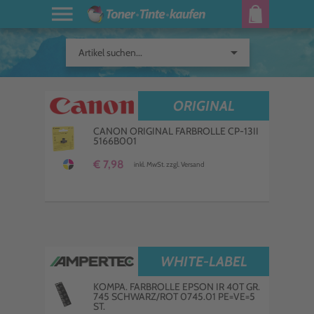
arrow_drop_down
Artikel suchen...
ORIGINAL
CANON ORIGINAL FARBROLLE CP-13II
5166B001
€ 7,98
inkl. MwSt. zzgl. Versand
WHITE-LABEL
KOMPA. FARBROLLE EPSON IR 40T GR.
745 SCHWARZ/ROT 0745.01 PE=VE=5
ST.