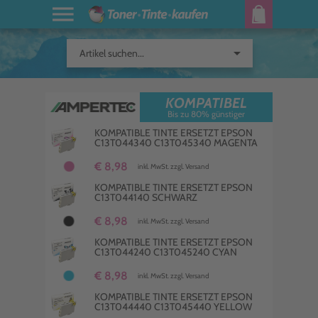
arrow_drop_down
Artikel suchen...
KOMPATIBEL
Bis zu 80% günstiger
KOMPATIBLE TINTE ERSETZT EPSON
C13T044340 C13T045340 MAGENTA
€ 8,98
inkl. MwSt. zzgl. Versand
KOMPATIBLE TINTE ERSETZT EPSON
C13T044140 SCHWARZ
€ 8,98
inkl. MwSt. zzgl. Versand
KOMPATIBLE TINTE ERSETZT EPSON
C13T044240 C13T045240 CYAN
€ 8,98
inkl. MwSt. zzgl. Versand
KOMPATIBLE TINTE ERSETZT EPSON
C13T044440 C13T045440 YELLOW