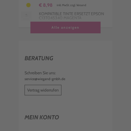
€ 8,98
inkl. MwSt. zzgl. Versand
KOMPATIBLE TINTE ERSETZT EPSON
C13T045340 MAGENTA
€ 8,98
Alle anzeigen
inkl. MwSt. zzgl. Versand
KOMPATIBLE TINTE ERSETZT EPSON
C13T045240 CYAN
€ 8,98
inkl. MwSt. zzgl. Versand
BERATUNG
KOMPATIBLE TINTE ERSETZT EPSON
C13T045440 YELLOW
€ 8,98
Schreiben Sie uns:
inkl. MwSt. zzgl. Versand
service@wiegand-gmbh.de
Vertrag widerrufen
MEIN KONTO