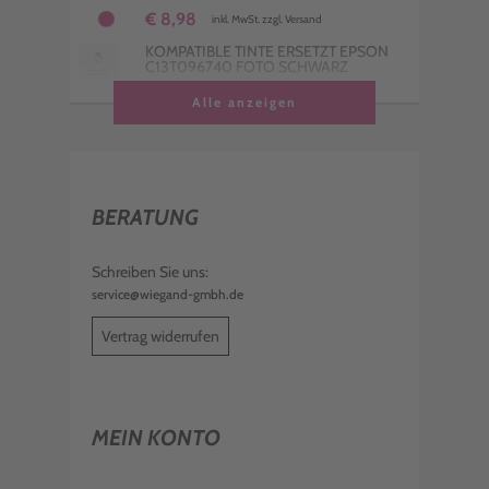
€ 8,98
inkl. MwSt. zzgl. Versand
KOMPATIBLE TINTE ERSETZT EPSON
C13T096740 FOTO SCHWARZ
€ 9,98
Alle anzeigen
inkl. MwSt. zzgl. Versand
KOMPATIBLE TINTE ERSETZT EPSON
C13T096540 PHOTO CYAN
€ 9,98
inkl. MwSt. zzgl. Versand
BERATUNG
Schreiben Sie uns:
service@wiegand-gmbh.de
Vertrag widerrufen
MEIN KONTO