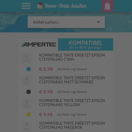
arrow_drop_down
Artikel suchen...
KOMPATIBEL
Bis zu 80% günstiger
KOMPATIBLE TINTE ERSETZT EPSON
C13T096240 CYAN
€ 8,98
inkl. MwSt. zzgl. Versand
KOMPATIBLE TINTE ERSETZT EPSON
C13T096840 MATT SCHWARZ
€ 8,98
inkl. MwSt. zzgl. Versand
KOMPATIBLE TINTE ERSETZT EPSON
C13T096440 YELLOW
€ 9,98
inkl. MwSt. zzgl. Versand
KOMPATIBLE TINTE ERSETZT EPSON
C13T096340 MAGENTA