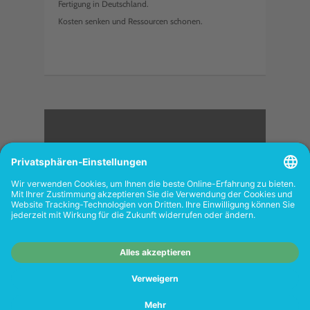
Fertigung in Deutschland.
Kosten senken und Ressourcen schonen.
<
FOLGEN SIE UNS
Wiederverkäufer:
Das Angebot unseres Web-
Shops richtet sich nicht an Wiederverkäufer.
Wenn Sie Wiederverkäufer sind, registrieren
Sie sich bitte in unserem Händler-Portal
www.tonerhersteller.de