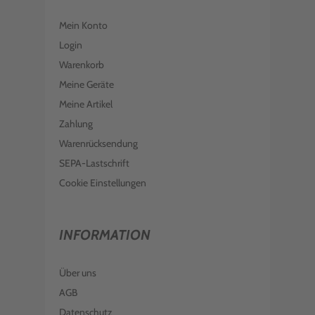
EPSON TINTE C13T636700 LIGHT
BLACK T6367
Mein Konto
€ 370,99
inkl. MwSt. zzgl. Versand
Login
EPSON TINTE C13T642500 LIGHT
Warenkorb
CYAN T6425
Meine Geräte
€ 96,98
inkl. MwSt. zzgl. Versand
Meine Artikel
EPSON TINTE C13T596100 FOTO
Zahlung
SCHWARZ T5961
Warenrücksendung
€ 189,00
inkl. MwSt. zzgl. Versand
SEPA-Lastschrift
EPSON TINTE C13T59680N MATT
SCHWARZ T5968
Cookie Einstellungen
€ 210,99
inkl. MwSt. zzgl. Versand
EPSON TINTE C13T636300 VIVID
INFORMATION
MAGENTA T6363
€ 380,99
inkl. MwSt. zzgl. Versand
Über uns
EPSON TINTE C13T596400 YELLOW
T5964
AGB
Datenschutz
€ 204,99
inkl. MwSt. zzgl. Versand