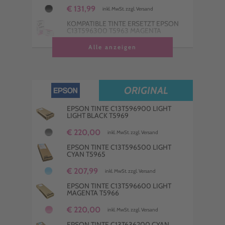
€ 131,99
inkl. MwSt. zzgl. Versand
KOMPATIBLE TINTE ERSETZT EPSON
C13T596300 T5963 MAGENTA
€ 146,99
Alle anzeigen
inkl. MwSt. zzgl. Versand
KOMPATIBLE TINTE ERSETZT EPSON
C13T596200 T5962 CYAN
€ 136,99
inkl. MwSt. zzgl. Versand
ORIGINAL
KOMPATIBLE TINTE ERSETZT EPSON
C13T596900 T5969 LIGHT LIGHT
EPSON TINTE C13T596900 LIGHT
BLACK
LIGHT BLACK T5969
€ 153,99
€ 220,00
inkl. MwSt. zzgl. Versand
inkl. MwSt. zzgl. Versand
EPSON TINTE C13T596500 LIGHT
CYAN T5965
€ 207,99
inkl. MwSt. zzgl. Versand
EPSON TINTE C13T596600 LIGHT
MAGENTA T5966
€ 220,00
inkl. MwSt. zzgl. Versand
EPSON TINTE C13T636200 CYAN