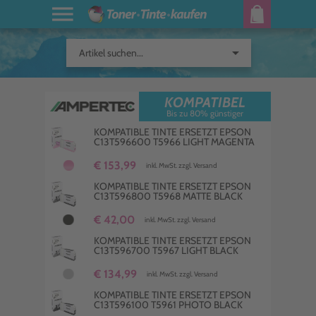
arrow_drop_down
Artikel suchen...
KOMPATIBEL
Bis zu 80% günstiger
KOMPATIBLE TINTE ERSETZT EPSON
C13T596600 T5966 LIGHT MAGENTA
€ 153,99
inkl. MwSt. zzgl. Versand
KOMPATIBLE TINTE ERSETZT EPSON
C13T596800 T5968 MATTE BLACK
€ 42,00
inkl. MwSt. zzgl. Versand
KOMPATIBLE TINTE ERSETZT EPSON
C13T596700 T5967 LIGHT BLACK
€ 134,99
inkl. MwSt. zzgl. Versand
KOMPATIBLE TINTE ERSETZT EPSON
C13T596100 T5961 PHOTO BLACK