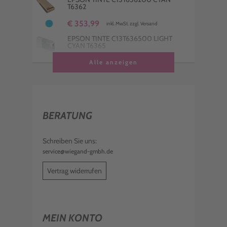
T6362
€ 353,99
inkl. MwSt. zzgl. Versand
EPSON TINTE C13T636500 LIGHT
CYAN T6365
€ 353,99
Alle anzeigen
inkl. MwSt. zzgl. Versand
EPSON TINTE C13T636600 VIVID
LIGHT MAGENTA T6366
€ 353,99
inkl. MwSt. zzgl. Versand
BERATUNG
EPSON TINTE C13T596200 CYAN
T5962
€ 195,99
Schreiben Sie uns:
inkl. MwSt. zzgl. Versand
service@wiegand-gmbh.de
EPSON TINTE C13T636400 YELLOW
T6364
Vertrag widerrufen
€ 380,99
inkl. MwSt. zzgl. Versand
EPSON TINTE C13T63680N MATT
SCHWARZ T6368
MEIN KONTO
€ 380,99
inkl. MwSt. zzgl. Versand