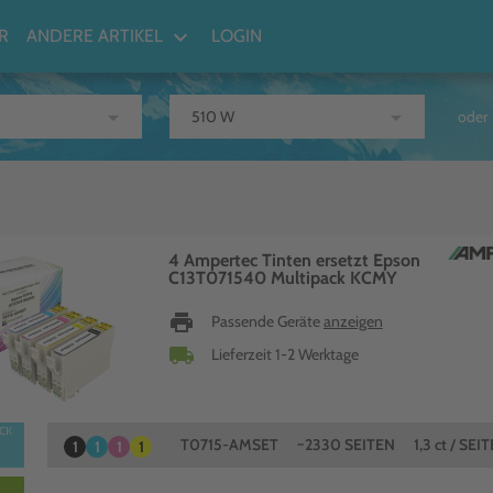
keyboard_arrow_down
R
ANDERE ARTIKEL
LOGIN
arrow_drop_down
arrow_drop_down
oder
4 Ampertec Tinten ersetzt Epson
C13T071540 Multipack KCMY
print
Passende Geräte
anzeigen
local_shipping
Lieferzeit 1-2 Werktage
T0715-AMSET
~2330 SEITEN
1,3 ct / SEIT
1
1
1
1