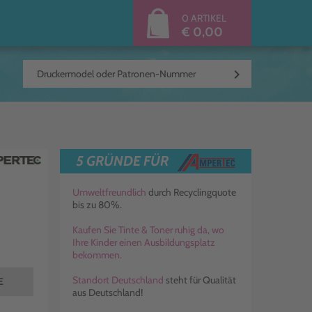
0 ARTIKEL
€ 0,00
keyboard_arrow_right
5 GRÜNDE FÜR
Umweltfreundlich
durch Recyclingquote
bis zu 80%.
Kaufen Sie Tinte & Toner ruhig da, wo
Ihre Kinder einen Ausbildungsplatz
bekommen.
Standort Deutschland
steht für Qualität
E
aus Deutschland!