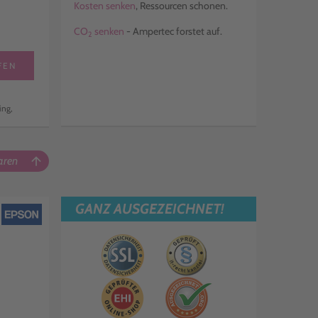
Kosten senken
, Ressourcen schonen.
CO
senken
- Ampertec forstet auf.
2
FEN
ing,
aren
arrow_upward
GANZ AUSGEZEICHNET!