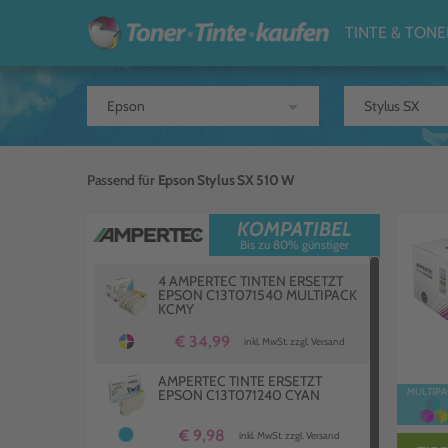
TINTE & TONE
arrow_drop_down
Passend für
Epson Stylus SX 510 W
KOMPATIBEL
Bis zu 80% günstiger
4 AMPERTEC TINTEN ERSETZT
EPSON C13T071540 MULTIPACK
KCMY
€ 34,99
inkl. MwSt. zzgl. Versand
AMPERTEC TINTE ERSETZT
EPSON C13T071240 CYAN
€ 9,98
inkl. MwSt. zzgl. Versand