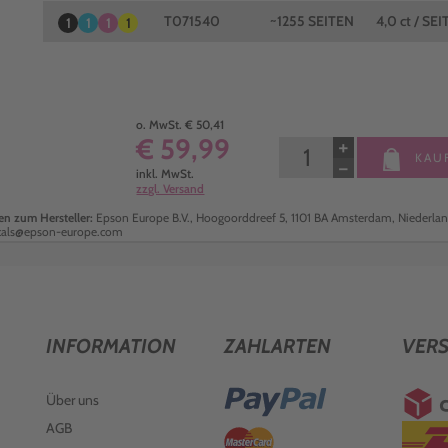
T071540
~1255 SEITEN
4,0 ct / SEI
1
1
1
1
o. MwSt. € 50,41
€ 59,99
+
KAU
−
inkl. MwSt.
zzgl. Versand
n zum Hersteller:
Epson Europe B.V., Hoogoorddreef 5, 1101 BA Amsterdam, Niederlan
cals@epson-europe.com
INFORMATION
ZAHLARTEN
VER
Über uns
AGB