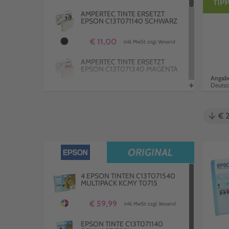
AMPERTEC TINTE ERSETZT
EPSON C13T071140 SCHWARZ
€ 11,00
inkl. MwSt. zzgl. Versand
AMPERTEC TINTE ERSETZT
EPSON C13T071340 MAGENTA
Angabe
+
Deutsc
€ 9,98
inkl. MwSt. zzgl. Versand
2 AMPERTEC TINTEN ERSETZT
arrow_downward
€ 
EPSON C13T07114H10
DOPPELPACK SCHWARZ
€ 17,99
inkl. MwSt. zzgl. Versand
ORIGINAL
AMPERTEC TINTE ERSETZT
EPSON C13T071440 YELLOW
4 EPSON TINTEN C13T071540
MULTIPACK KCMY T0715
€ 8,98
inkl. MwSt. zzgl. Versand
€ 59,99
inkl. MwSt. zzgl. Versand
EPSON TINTE C13T071140