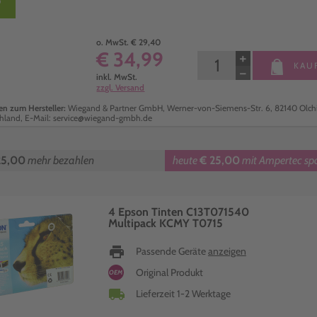
o. MwSt. € 29,40
€ 34,99
+
KAU
−
inkl. MwSt.
zzgl. Versand
n zum Hersteller:
Wiegand & Partner GmbH, Werner-von-Siemens-Str. 6, 82140 Olch
hland, E-Mail: service@wiegand-gmbh.de
25,00
mehr bezahlen
heute
€ 25,00
mit Ampertec sp
4 Epson Tinten C13T071540
Multipack KCMY T0715
print
Passende Geräte
anzeigen
Original Produkt
OEM
local_shipping
Lieferzeit 1-2 Werktage