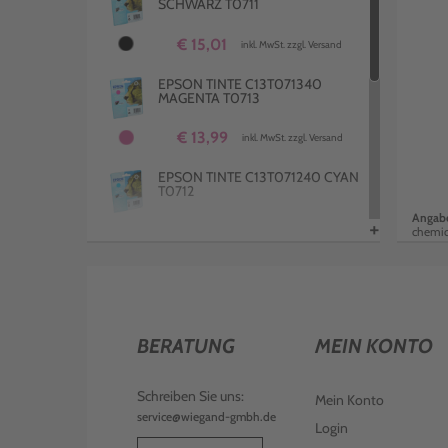
SCHWARZ T0711
€ 15,01
inkl. MwSt. zzgl. Versand
EPSON TINTE C13T071340
MAGENTA T0713
€ 13,99
inkl. MwSt. zzgl. Versand
EPSON TINTE C13T071240 CYAN
T0712
Angabe
+
€ 14,99
chemi
inkl. MwSt. zzgl. Versand
EPSON TINTE C13T071440
YELLOW T0714
€ 12,99
inkl. MwSt. zzgl. Versand
BERATUNG
MEIN KONTO
2 EPSON TINTEN C13T07114H10
DOPPELPACK SCHWARZ T0711H
Schreiben Sie uns:
Mein Konto
service@wiegand-gmbh.de
€ 30,99
inkl. MwSt. zzgl. Versand
Login