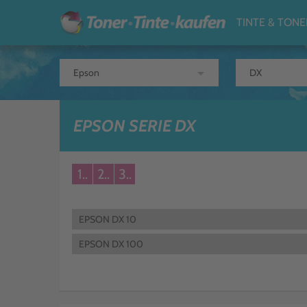
TINTE & TONE
arrow_drop_down
EPSON SERIE DX
1..
2..
3..
EPSON DX 10
EPSON DX 100