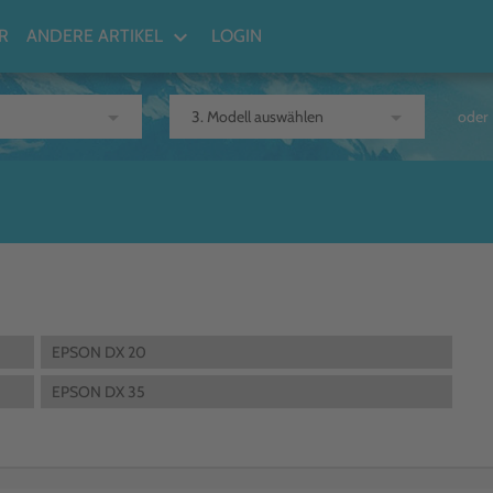
keyboard_arrow_down
R
ANDERE ARTIKEL
LOGIN
arrow_drop_down
arrow_drop_down
oder
EPSON DX 20
EPSON DX 35