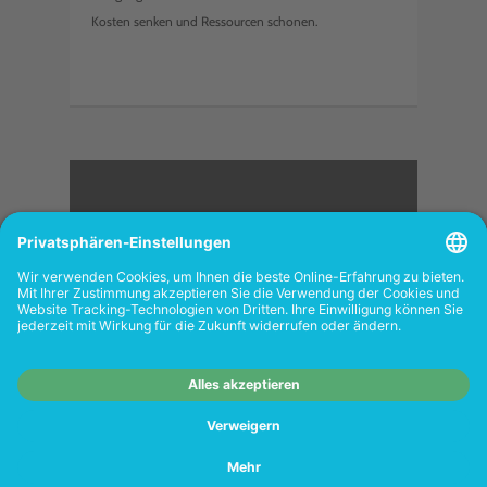
Kosten senken und Ressourcen schonen.
<
FOLGEN SIE UNS
Wiederverkäufer:
Das Angebot unseres Web-
Shops richtet sich nicht an Wiederverkäufer.
Wenn Sie Wiederverkäufer sind, registrieren
Sie sich bitte in unserem Händler-Portal
www.tonerhersteller.de