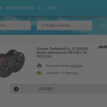
keyboard_arrow_down
R
ANDERE ARTIKEL
LOGIN
arrow_drop_down
arrow_drop_down
oder
Kompa. Farbband Gr. 51 (GR24)
Nylon schwarz/rot PE=VE=1 St.
0051.04
print
Passende Geräte
anzeigen
local_shipping
Lieferzeit 1-2 Werktage
GR51SSR
1