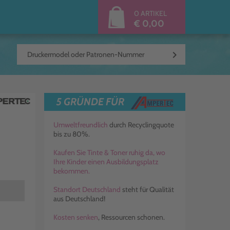
0 ARTIKEL
€ 0,00
keyboard_arrow_right
5 GRÜNDE FÜR
Umweltfreundlich
durch Recyclingquote
bis zu 80%.
Kaufen Sie Tinte & Toner ruhig da, wo
Ihre Kinder einen Ausbildungsplatz
bekommen.
Standort Deutschland
steht für Qualität
aus Deutschland!
Kosten senken
, Ressourcen schonen.