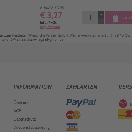
o. MwSt. € 2,75
€ 3,27
+
KAU
−
inkl. MwSt.
zzgl. Versand
n zum Hersteller:
Wiegand & Partner GmbH, Werner-von-Siemens-Str. 6, 82140 Olch
hland, E-Mail: service@wiegand-gmbh.de
INFORMATION
ZAHLARTEN
VER
Über uns
AGB
Datenschutz
Wiederrufsbelehrung