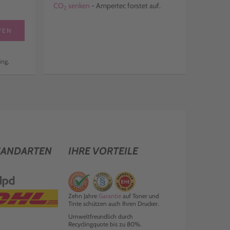
CO
senken
- Ampertec forstet auf.
2
FEN
ing,
SANDARTEN
IHRE VORTEILE
Zehn Jahre
Garantie
auf Toner und
Tinte schützen auch Ihren Drucker.
Umweltfreundlich durch
Recyclingquote bis zu 80%.