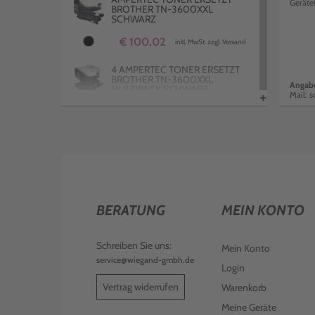
Geräte
BROTHER TN-3600XXL
SCHWARZ
€ 100,02
inkl. MwSt. zzgl. Versand
4 AMPERTEC TONER ERSETZT
BROTHER TN-3600XXL
Angabe
MULTIPACK SCHWARZ
+
Mail: s
€ 359,99
inkl. MwSt. zzgl. Versand
4 KOMPATIBLE TONER ERSETZT
BROTHER TN-3600XL
MULTIPACK SCHWARZ
€ 368,00
inkl. MwSt. zzgl. Versand
BERATUNG
MEIN KONTO
KOMPATIBLE TROMMEL ERSETZT
BROTHER DR-3600 SCHWARZ
Schreiben Sie uns:
€ 132,99
Mein Konto
inkl. MwSt. zzgl. Versand
service@wiegand-gmbh.de
Login
4 KOMPATIBLE TONER ERSETZT
BROTHER TN-3600 MULTIPACK
Vertrag widerrufen
Warenkorb
SCHWARZ
Meine Geräte