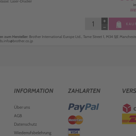
klasse: Laser-Drucker
i
zzg
+
KAU
−
n zum Hersteller:
Brother International Europe Ltd., Tame Street 1, M34 5JE Manchester
ds.info@brother.co.jp
INFORMATION
ZAHLARTEN
VER
Über uns
AGB
Datenschutz
Wiederrufsbelehrung