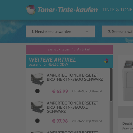
TINTE & TONE
arrow_drop_down
zurück zum 1. Artikel
WEITERE ARTIKEL
passend für HL-L6210DW
AMPERTEC TONER ERSETZT
BROTHER TN-3600 SCHWARZ
€ 62,99
inkl. MwSt. zzgl. Versand
AMPERTEC TONER ERSETZT
BROTHER TN-3600XL
SCHWARZ
€ 97,98
inkl. MwSt. zzgl. Versand
Druckt
Featur
AMPERTEC TONER ERSETZT