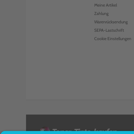
€ 227,99
inkl. MwSt. zzgl. Versand
Meine Artikel
Zahlung
BROTHER TONER TN-3600
SCHWARZ
Warenrücksendung
€ 90,99
SEPA-Lastschrift
inkl. MwSt. zzgl. Versand
Cookie Einstellungen
BROTHER TONER TN-3600XL
SCHWARZ
€ 156,98
inkl. MwSt. zzgl. Versand
BROTHER TONER TN-3600XXL
SCHWARZ
€ 165,99
inkl. MwSt. zzgl. Versand
BROTHER TROMMEL DR-3600
SCHWARZ
€ 190,00
inkl. MwSt. zzgl. Versand
<