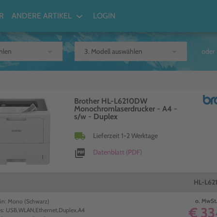
keyboard_arrow_down
R
ANDERE ARTIKEL
LOGIN
arrow_drop_down
arrow_drop_down
oder
Brother HL-L6210DW
Monochromlaserdrucker - A4 -
s/w - Duplex
local_shipping
Lieferzeit 1-2 Werktage
picture_as_pdf
Datenblatt (PDF)
HL-L6
o. MwSt.
 in: Mono (Schwarz)
€ 33
es: USB,WLAN,Ethernet,Duplex,A4