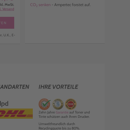
CO
senken
- Ampertec forstet auf.
nkl. MwSt.
2
l. Versand
FEN
, U.K., E-
SANDARTEN
IHRE VORTEILE
Zehn Jahre
Garantie
auf Toner und
Tinte schützen auch Ihren Drucker.
Umweltfreundlich durch
Recyclingquote bis zu 80%.