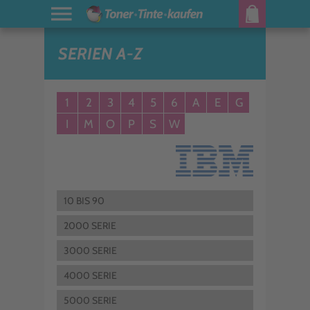
SERIEN A-Z
1
2
3
4
5
6
A
E
G
I
M
O
P
S
W
10 BIS 90
2000 SERIE
3000 SERIE
4000 SERIE
5000 SERIE