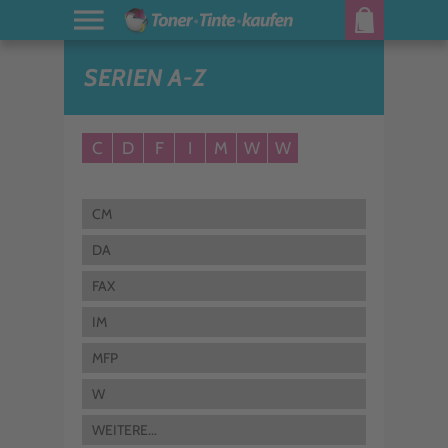
SERIEN A-Z
C
D
F
I
M
W
W
CM
DA
FAX
IM
MFP
W
WEITERE...