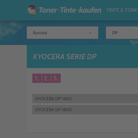
TINTE & TONE
arrow_drop_down
KYOCERA SERIE DP
1..
2..
5..
KYOCERA DP 1400
KYOCERA DP 1800