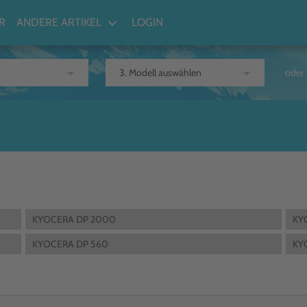
keyboard_arrow_down
R
ANDERE ARTIKEL
LOGIN
arrow_drop_down
arrow_drop_down
oder
KYOCERA DP 2000
KY
KYOCERA DP 560
KY