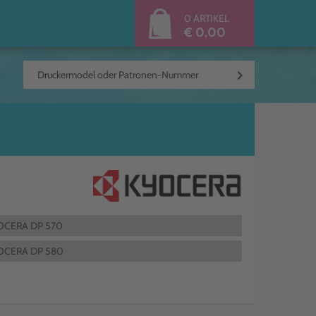
0 ARTIKEL
€ 0,00
keyboard_arrow_right
OCERA DP 570
OCERA DP 580